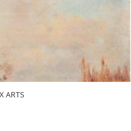
UX ARTS
|