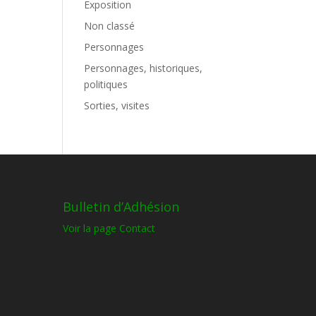
Exposition
Non classé
Personnages
Personnages, historiques,
politiques
Sorties, visites
Bulletin d’Adhésion
Voir la page Contact