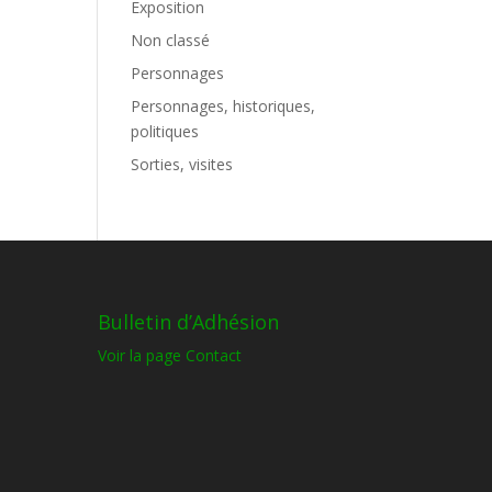
Exposition
Non classé
Personnages
Personnages, historiques,
politiques
Sorties, visites
Bulletin d’Adhésion
Voir la page Contact