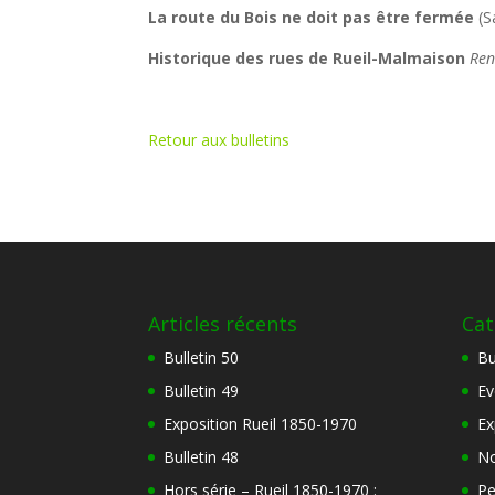
La route du Bois ne doit pas être fermée
(S
Historique des rues de Rueil-Malmaison
Ren
Retour aux bulletins
Articles récents
Cat
Bulletin 50
Bu
Bulletin 49
Ev
Exposition Rueil 1850-1970
Ex
Bulletin 48
No
Hors série – Rueil 1850-1970 :
Pe