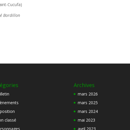
aint-Cucufa)
é Bordillon
égories
Archives
lletin
mars 2026
ènements
mars 2025
position
mars 2024
n classé
mai 2023
rsonnages
avril 2023