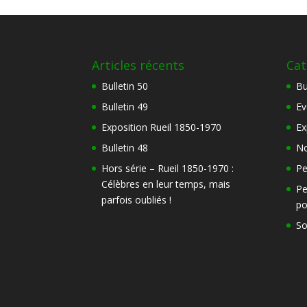
Articles récents
Cat
Bulletin 50
Bu
Bulletin 49
Ev
Exposition Rueil 1850-1970
Ex
Bulletin 48
No
Hors série – Rueil 1850-1970 :
Pe
Célèbres en leur temps, mais
Pe
parfois oubliés !
po
So